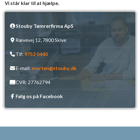
Vi står klar til at hjælpe.
Stouby Tømrerfirma ApS
Rævevej 12, 7800 Skive
Tlf:
9752 0440
E-mail:
morten@stouby.dk
CVR: 27762794
Følg os på Facebook