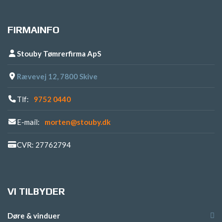
FIRMAINFO
Stouby Tømrerfirma ApS
Rævevej 12, 7800 Skive
Tlf:
9752 0440
E-mail:
morten@stouby.dk
CVR: 27762794
VI TILBYDER
Døre & vinduer