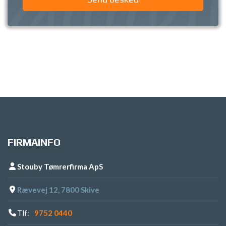
FIRMAINFO
Stouby Tømrerfirma ApS
Rævevej 12, 7800 Skive
Tlf:
9752 0440