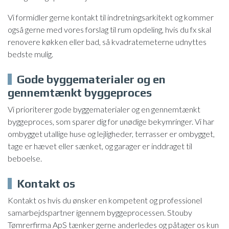
Vi formidler gerne kontakt til indretningsarkitekt og kommer
også gerne med vores forslag til rum opdeling, hvis du fx skal
renovere køkken eller bad, så kvadratemeterne udnyttes
bedste mulig.
Gode byggematerialer og en
gennemtænkt byggeproces
​Vi prioriterer gode byggematerialer og en gennemtænkt
byggeproces, som sparer dig for unødige bekymringer. Vi har
ombygget utallige huse og lejligheder, terrasser er ombygget,
tage er hævet eller sænket, og garager er inddraget til
beboelse.
Kontakt os
Kontakt os hvis du ønsker en kompetent og professionel
samarbejdspartner igennem byggeprocessen. Stouby
Tømrerfirma ApS tænker gerne anderledes og påtager os kun