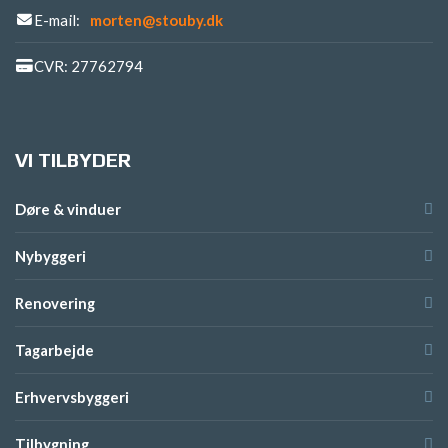
E-mail:
morten@stouby.dk
CVR: 27762794
VI TILBYDER
Døre & vinduer
Nybyggeri
Renovering
Tagarbejde
Erhvervsbyggeri
Tilbygning