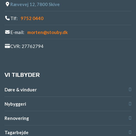
Rævevej 12, 7800 Skive
Tlf:
9752 0440
E-mail:
morten@stouby.dk
CVR: 27762794
VI TILBYDER
Døre & vinduer
Nybyggeri
Renovering
Tagarbejde