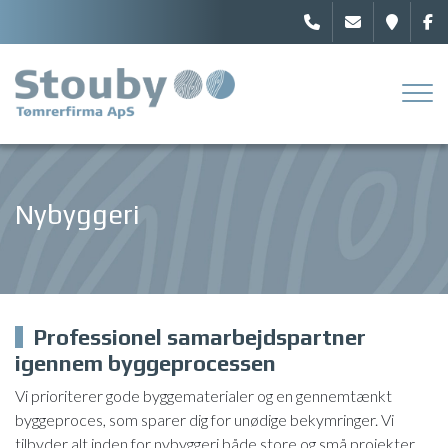
Gå
til
hovedindhold
Nybyggeri
Professionel samarbejdspartner
igennem byggeprocessen
Vi prioriterer gode byggematerialer og en gennemtænkt
byggeproces, som sparer dig for unødige bekymringer. Vi
tilbyder alt inden for nybyggeri både store og små projekter.