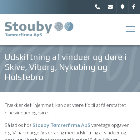
Gå
til
hovedindhold
Udskiftning af vinduer og døre i
Skive, Viborg, Nykøbing og
Holstebro
Trækker det i hjemmet, kan det være tid til at få erstattet
dine vinduer og døre.
Så lad os hos
Stouby Tømrerfirma ApS
varetage opgaven
dig. Vi har mange års erfaring med udskiftning af vinduer og
døre, og vi har hjulpet masser af kunder i Skive, Viborg,