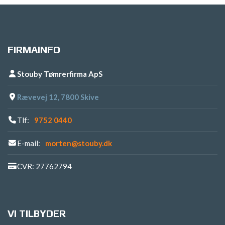
FIRMAINFO
Stouby Tømrerfirma ApS
Rævevej 12, 7800 Skive
Tlf:
9752 0440
E-mail:
morten@stouby.dk
CVR: 27762794
VI TILBYDER