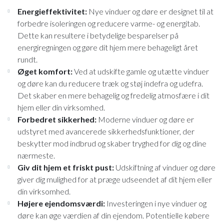
Energieffektivitet:
Nye vinduer og døre er designet til at
forbedre isoleringen og reducere varme- og energitab.
Dette kan resultere i betydelige besparelser på
energiregningen og gøre dit hjem mere behageligt året
rundt.
Øget komfort:
Ved at udskifte gamle og utætte vinduer
og døre kan du reducere træk og støj indefra og udefra.
Det skaber en mere behagelig og fredelig atmosfære i dit
hjem eller din virksomhed.
Forbedret sikkerhed:
Moderne vinduer og døre er
udstyret med avancerede sikkerhedsfunktioner, der
beskytter mod indbrud og skaber tryghed for dig og dine
nærmeste.
Giv dit hjem et friskt pust:
Udskiftning af vinduer og døre
giver dig mulighed for at præge udseendet af dit hjem eller
din virksomhed.
Højere ejendomsværdi:
Investeringen i nye vinduer og
døre kan øge værdien af din ejendom. Potentielle købere